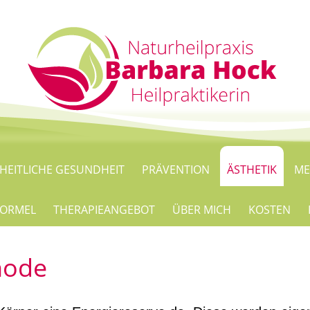
HEITLICHE GESUNDHEIT
PRÄVENTION
ÄSTHETIK
ME
 FORMEL
THERAPIEANGEBOT
ÜBER MICH
KOSTEN
hode