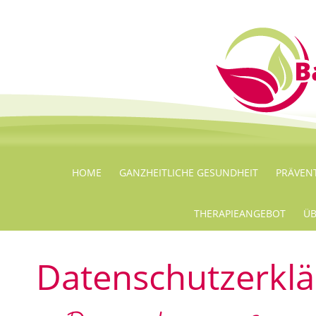
HOME
GANZHEITLICHE GESUNDHEIT
PRÄVEN
THERAPIEANGEBOT
ÜB
Datenschutzerkl