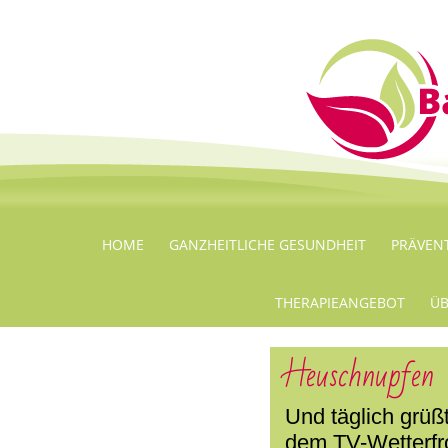
HOME
GANZHEITLICHE GESUNDHEIT
PRÄVEN
THERAPIEANGEBOT
ÜB
Heuschnupfen
Und täglich grüß
dem TV-Wetterfro