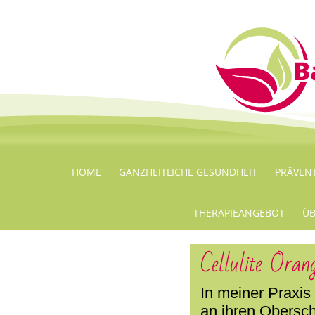
HOME
GANZHEITLICHE GESUNDHEIT
PRÄVEN
THERAPIEANGEBOT
ÜB
Cellulite Oran
In meiner Praxis
an ihren Obersch