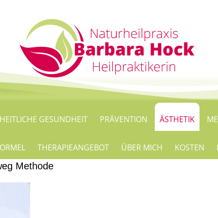
HEITLICHE GESUNDHEIT
PRÄVENTION
ÄSTHETIK
ME
 FORMEL
THERAPIEANGEBOT
ÜBER MICH
KOSTEN
weg Methode