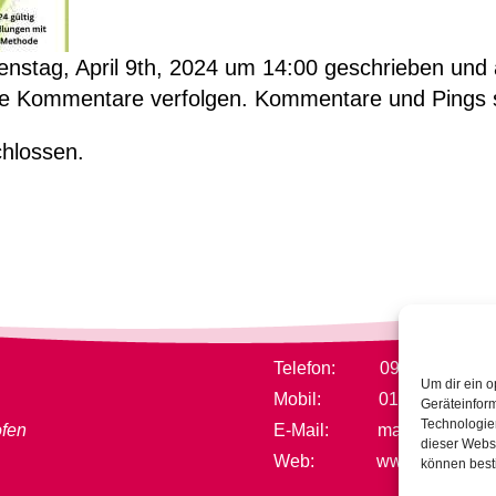
enstag, April 9th, 2024 um 14:00 geschrieben und 
e Kommentare verfolgen. Kommentare und Pings sin
hlossen.
Telefon: 09382/317711
Um dir ein o
Mobil: 0152/2188569
Geräteinfor
Technologien
ofen
E-Mail:
mail@naturheil
dieser Websi
Web: www.naturheilpra
können best