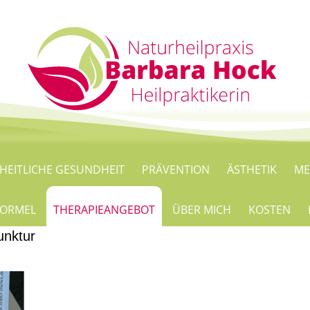
HEITLICHE GESUNDHEIT
PRÄVENTION
ÄSTHETIK
ME
 FORMEL
THERAPIEANGEBOT
ÜBER MICH
KOSTEN
nktur