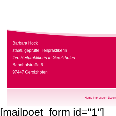
Barbara Hock
staatl. geprüfte Heilpraktikerin
Ihre Heilpraktikerin in Gerolzhofen
Bahnhofstraße 6
97447 Gerolzhofen
Home
Impressum
Daten
[mailpoet_form id="1"]