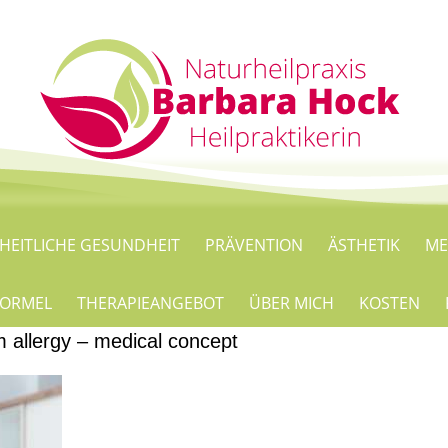
HEITLICHE GESUNDHEIT
PRÄVENTION
ÄSTHETIK
ME
 FORMEL
THERAPIEANGEBOT
ÜBER MICH
KOSTEN
 allergy – medical concept