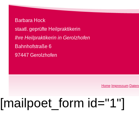
Barbara Hock
staatl. geprüfte Heilpraktikerin
Ihre Heilpraktikerin in Gerolzhofen
Bahnhofstraße 6
97447 Gerolzhofen
Home
Impressum
Daten
[mailpoet_form id="1"]