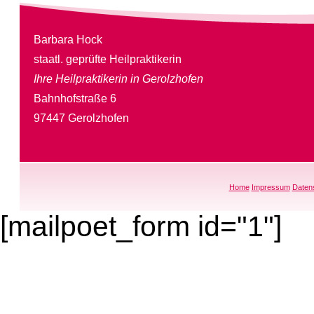
Barbara Hock
staatl. geprüfte Heilpraktikerin
Ihre Heilpraktikerin in Gerolzhofen
Bahnhofstraße 6
97447 Gerolzhofen
Home
Impressum
Daten
[mailpoet_form id="1"]