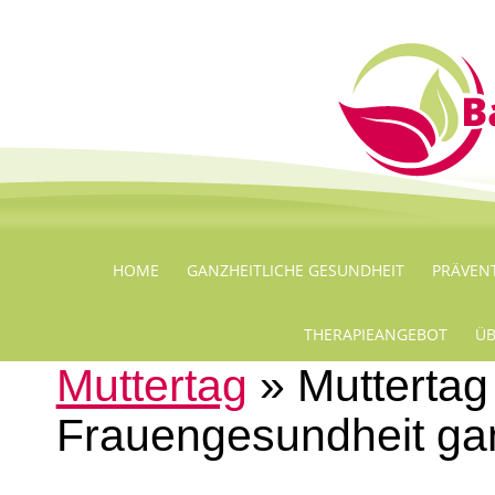
HOME
GANZHEITLICHE GESUNDHEIT
PRÄVEN
THERAPIEANGEBOT
ÜB
Muttertag
» Muttertag
Frauengesundheit gan