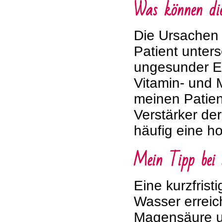
Was können die
Die Ursachen 
Patient unter
ungesunder E
Vitamin- und M
meinen Patien
Verstärker de
häufig eine h
Mein Tipp bei
Eine kurzfris
Wasser erreic
Magensäure un