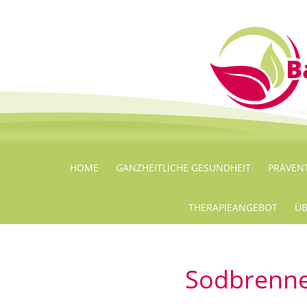
HOME
GANZHEITLICHE GESUNDHEIT
PRÄVEN
THERAPIEANGEBOT
ÜB
Sodbrenn