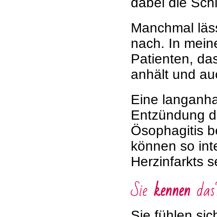
dabei die Sch
Manchmal läs
nach. In meine
Patienten, da
anhält und auc
Eine langanha
Entzündung de
Ösophagitis b
können so int
Herzinfarkts s
Sie
kennen
das
Sie fühlen si