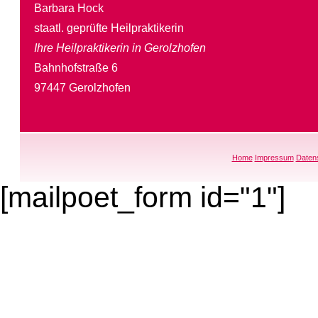
Barbara Hock
staatl. geprüfte Heilpraktikerin
Ihre Heilpraktikerin in Gerolzhofen
Bahnhofstraße 6
97447 Gerolzhofen
Home
Impressum
Daten
[mailpoet_form id="1"]