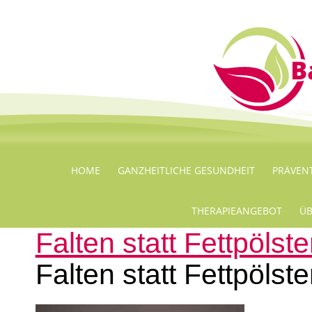
HOME
GANZHEITLICHE GESUNDHEIT
PRÄVEN
THERAPIEANGEBOT
ÜB
Falten statt Fettpöls
Falten statt Fettpölst